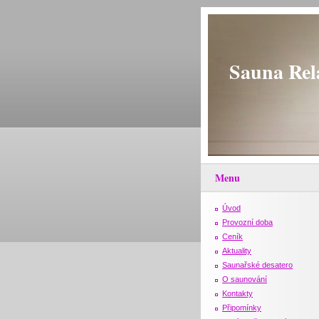
Sauna Rel
Menu
Úvod
Provozní doba
Ceník
Aktuality
Saunařské desatero
O saunování
Kontakty
Připomínky